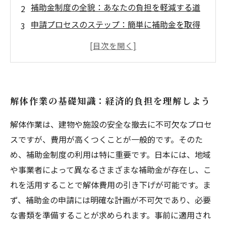
補助金制度の全貌：あなたの負担を軽減する道
申請プロセスのステップ：簡単に補助金を取得
する方法
実際の活用事例：成功した解体作業の事例を紹
介
解体作業と補助金のメリット：経済と環境への
解体作業の基礎知識：経済的負担を理解しよう
影響
計画の重要性：効果的な解体作業を実現するた
解体作業は、建物や施設の安全な撤去に不可欠なプロセ
めに
スですが、費用が高くつくことが一般的です。そのた
まとめ：解体作業をスムーズに進めるためのポ
め、補助金制度の利用は特に重要です。日本には、地域
イント
や事業者によって異なるさまざまな補助金が存在し、こ
れを活用することで解体費用の引き下げが可能です。ま
ず、補助金の申請には明確な計画が不可欠であり、必要
な書類を準備することが求められます。事前に適用され