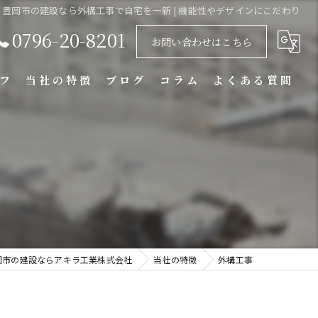
豊岡市の建設なら外構工事で自宅を一新 | 機能性やデザインにこだわり
0796-20-8201
お問い合わせはこちら
フ
当社の特徴
ブログ
コラム
よくある質問
解体工事
土木工事
外構工事
不用品回収
岡市の建設ならアキラ工業株式会社
当社の特徴
外構工事
太陽光設置