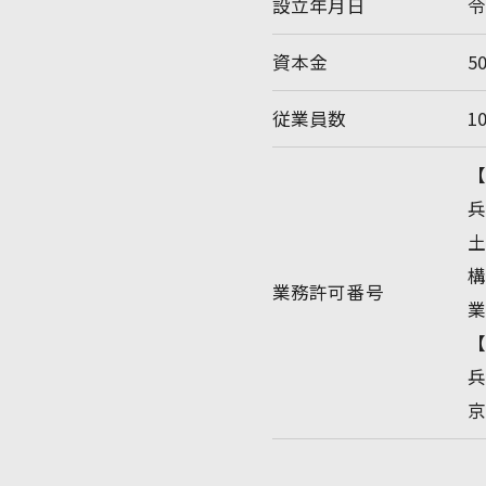
設立年月日
令
資本金
5
従業員数
1
兵
業務許可番号
兵
京